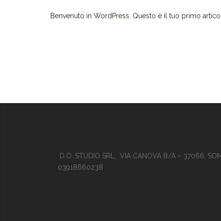
Benvenuto in WordPress. Questo è il tuo primo articolo.
D.O. STUDIO SRL, VIA CANOVA 8/A – 37066, SO
03918660238