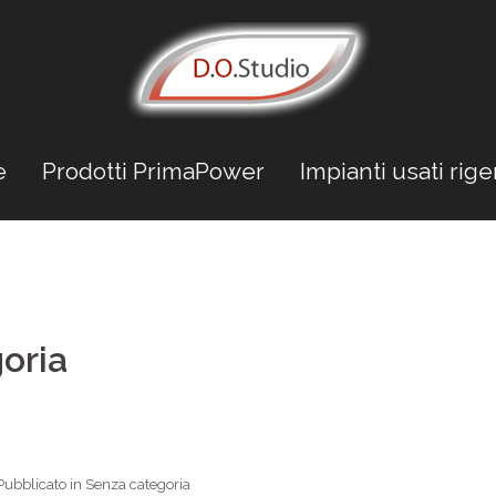
e
Prodotti PrimaPower
Impianti usati rige
oria
Pubblicato in
Senza categoria