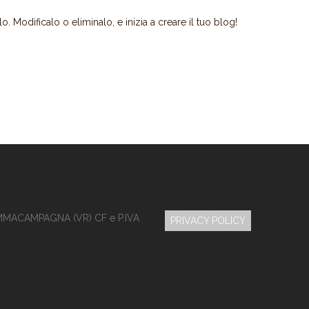
 Modificalo o eliminalo, e inizia a creare il tuo blog!
MMACAMPAGNA (VR) CF e P.IVA
PRIVACY POLICY