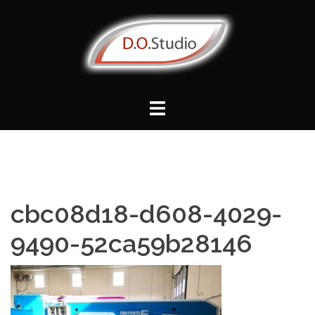
Vai
al
contenuto
cbc08d18-d608-4029-
9490-52ca59b28146