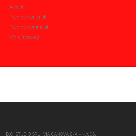
Accedi
Feed dei contenuti
Feed dei commenti
WordPress.org
D.O. STUDIO SRL, VIA CANOVA 8/A – 37066,