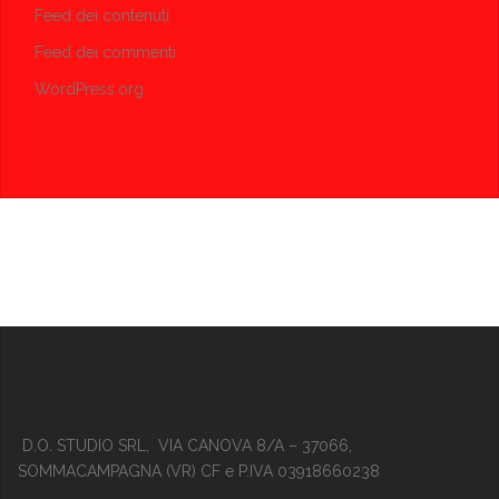
Feed dei contenuti
Feed dei commenti
WordPress.org
D.O. STUDIO SRL, VIA CANOVA 8/A – 37066,
SOMMACAMPAGNA (VR) CF e P.IVA 03918660238