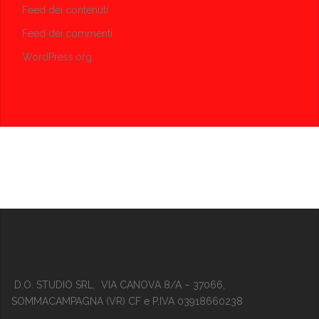
Feed dei contenuti
Feed dei commenti
WordPress.org
D.O. STUDIO SRL, VIA CANOVA 8/A – 37066,
SOMMACAMPAGNA (VR) CF e P.IVA 03918660238