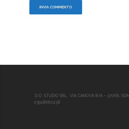
D.O. STUDIO SRL, VIA CANOVA 8/A – 37066, SO
03918660238