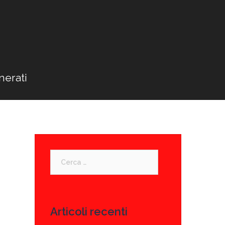
nerati
Ricerca
per:
Articoli recenti