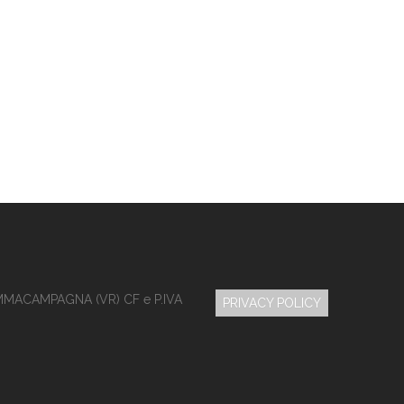
MMACAMPAGNA (VR) CF e P.IVA
PRIVACY POLICY