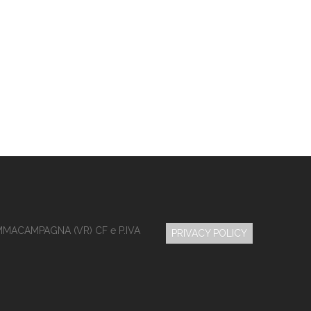
MMACAMPAGNA (VR) CF e P.IVA
PRIVACY POLICY