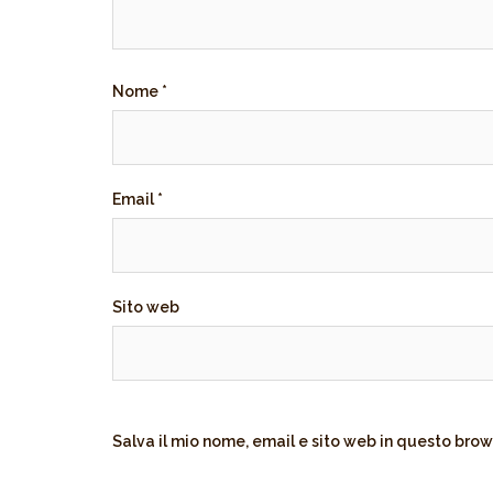
Nome
*
Email
*
Sito web
Salva il mio nome, email e sito web in questo bro