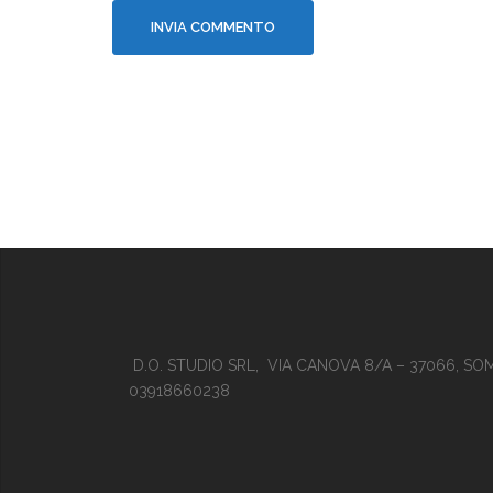
D.O. STUDIO SRL, VIA CANOVA 8/A – 37066, SO
03918660238