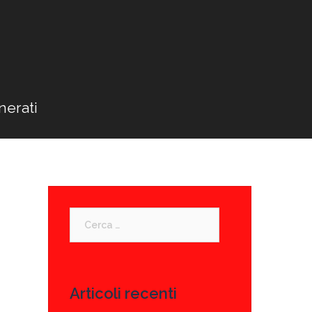
nerati
Ricerca
per:
Articoli recenti