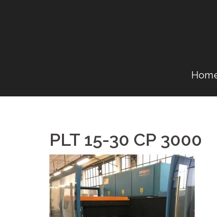
Vai
al
contenuto
Hom
PLT 15-30 CP 3000