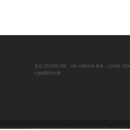
D.O. STUDIO SRL, VIA CANOVA 8/A – 37066, SO
03918660238
Utilizza WordPress
|
Tema:
Sydney
by aThemes.