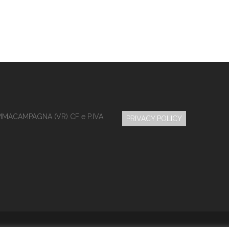
MMACAMPAGNA (VR) CF e P.IVA
PRIVACY POLICY