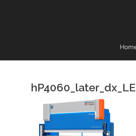
Vai
al
contenuto
Hom
hP4060_later_dx_LE