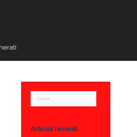
nerati
Ricerca
per:
Articoli recenti