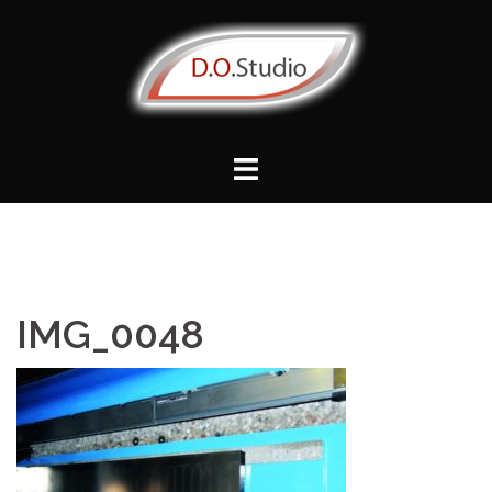
Vai
al
contenuto
IMG_0048