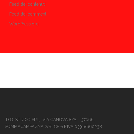
Feed dei contenuti
Feed dei commenti
WordPress.org
D.O. STUDIO SRL, VIA CANOVA 8/A – 37066,
SOMMACAMPAGNA (VR) CF e P.IVA 03918660238