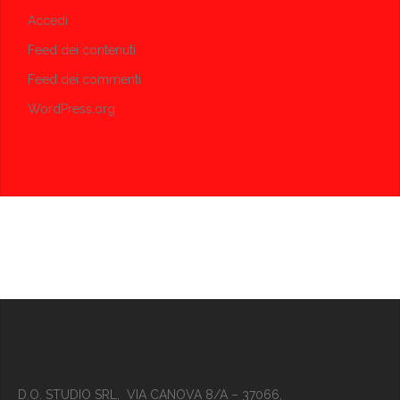
Accedi
Feed dei contenuti
Feed dei commenti
WordPress.org
D.O. STUDIO SRL, VIA CANOVA 8/A – 37066,