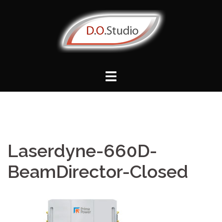
Vai
al
contenuto
Laserdyne-660D-
BeamDirector-Closed