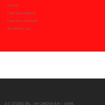
Accedi
Feed dei contenuti
Feed dei commenti
WordPress.org
D.O. STUDIO SRL, VIA CANOVA 8/A – 37066,