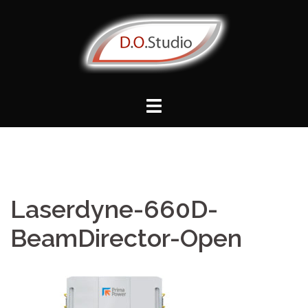
Vai
al
contenuto
Laserdyne-660D-
BeamDirector-Open