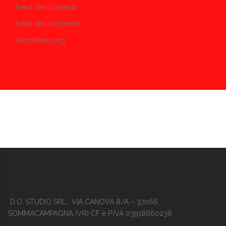
Feed dei contenuti
Feed dei commenti
WordPress.org
D.O. STUDIO SRL, VIA CANOVA 8/A – 37066,
SOMMACAMPAGNA (VR) CF e P.IVA 03918660238