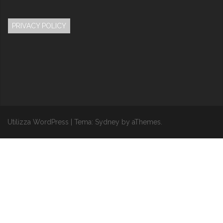
PRIVACY POLICY
Utilizza WordPress
|
Tema:
Sydney
by aThemes.