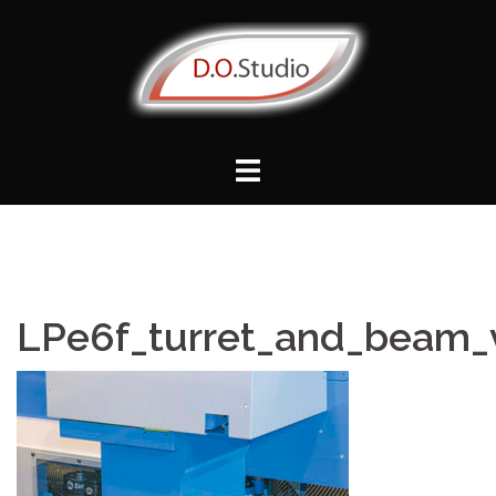
Vai
al
contenuto
LPe6f_turret_and_beam_