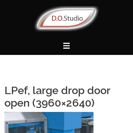
Vai
al
contenuto
LPef, large drop door
open (3960×2640)