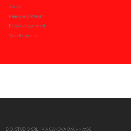
Accedi
Feed dei contenuti
Feed dei commenti
WordPress.org
D.O. STUDIO SRL, VIA CANOVA 8/A – 37066,