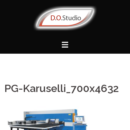
Vai
al
contenuto
PG-Karuselli_700x4632