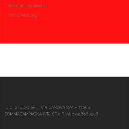
Feed dei commenti
WordPress.org
D.O. STUDIO SRL, VIA CANOVA 8/A – 37066,
SOMMACAMPAGNA (VR) CF e P.IVA 03918660238