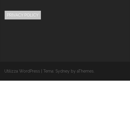
PRIVACY POLICY
Utilizza WordPress
|
Tema:
Sydney
by aThemes.