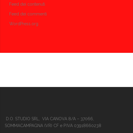
Feed dei contenuti
Feed dei commenti
WordPress.org
D.O. STUDIO SRL, VIA CANOVA 8/A – 37066,
SOMMACAMPAGNA (VR) CF e P.IVA 03918660238