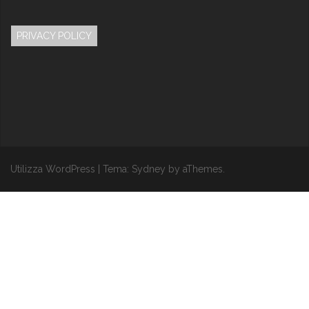
PRIVACY POLICY
Utilizza WordPress
|
Tema:
Sydney
by aThemes.