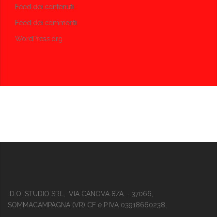
Feed dei contenuti
Feed dei commenti
WordPress.org
D.O. STUDIO SRL, VIA CANOVA 8/A – 37066,
SOMMACAMPAGNA (VR) CF e P.IVA 03918660238