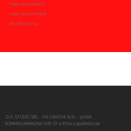
Feed dei contenuti
Feed dei commenti
WordPress.org
D.O. STUDIO SRL, VIA CANOVA 8/A – 37066,
SOMMACAMPAGNA (VR) CF e P.IVA 03918660238